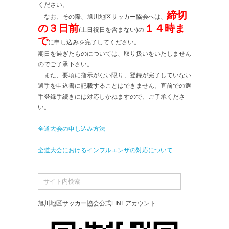
ください。
締切
なお、その際、旭川地区サッカー協会へは、
の３日前
１４時ま
(土日祝日を含まない)の
で
に申し込みを完了してください。
期日を過ぎたものについては、取り扱いをいたしません
のでご了承下さい。
また、要項に指示がない限り、登録が完了していない
選手を申込書に記載することはできません。直前での選
手登録手続きには対応しかねますので、ご了承くださ
い。
全道大会の申し込み方法
全道大会におけるインフルエンザの対応について
旭川地区サッカー協会公式LINEアカウント