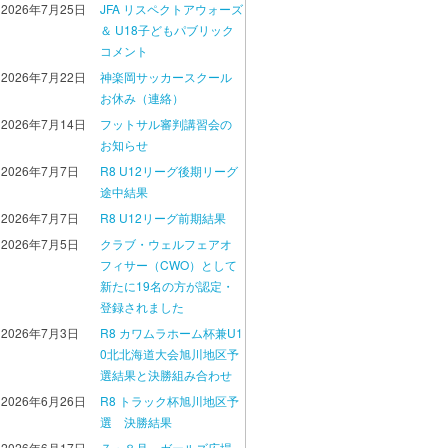
2026年7月25日
JFA リスペクトアウォーズ
＆ U18子どもパブリック
コメント
2026年7月22日
神楽岡サッカースクール
お休み（連絡）
2026年7月14日
フットサル審判講習会の
お知らせ
2026年7月7日
R8 U12リーグ後期リーグ
途中結果
2026年7月7日
R8 U12リーグ前期結果
2026年7月5日
クラブ・ウェルフェアオ
フィサー（CWO）として
新たに19名の方が認定・
登録されました
2026年7月3日
R8 カワムラホーム杯兼U1
0北北海道大会旭川地区予
選結果と決勝組み合わせ
2026年6月26日
R8 トラック杯旭川地区予
選 決勝結果
2026年6月17日
７・８月 ガールズ広場