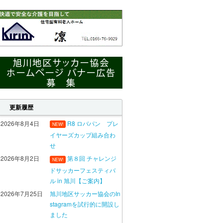
更新履歴
2026年8月4日
R8 ロバパン プレ
NEW!
イヤーズカップ組み合わ
せ
2026年8月2日
第８回 チャレンジ
NEW!
ドサッカーフェスティバ
ル in 旭川【ご案内】
2026年7月25日
旭川地区サッカー協会のIn
stagramを試行的に開設し
ました