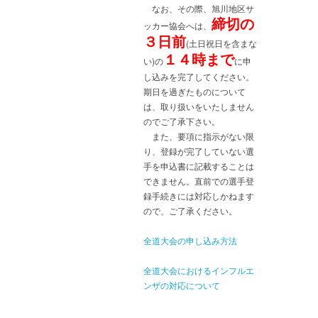
なお、その際、旭川地区サ
締切の
ッカー協会へは、
３日前
(土日祝日を含まな
１４時まで
い)の
に申
し込みを完了してください。
期日を過ぎたものについて
は、取り扱いをいたしません
のでご了承下さい。
また、要項に指示がない限
り、登録が完了していない選
手を申込書に記載することは
できません。直前での選手登
録手続きには対応しかねます
ので、ご了承ください。
全道大会の申し込み方法
全道大会におけるインフルエ
ンザの対応について