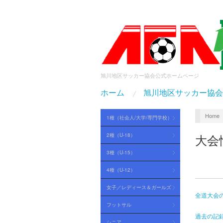
旭川地区サッカー協会公式ホームページ
ホーム
旭川地区サッカー協会
Home
1種（社会人/大学/専門学校）
2種（U-18）
大会
3種（U-15）
4種（U-12）
女子／レディース＆ガールズ
全道大会
フットサル
過去の記録
シニア