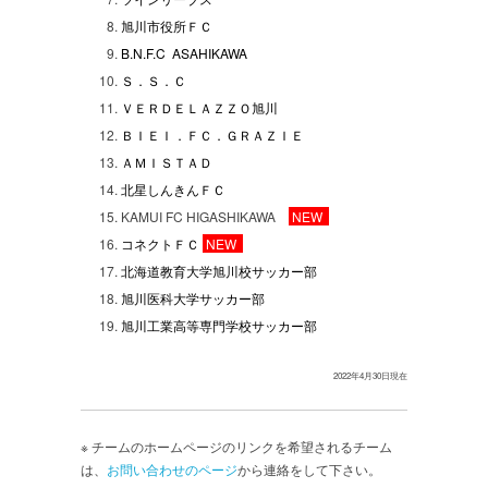
旭川市役所ＦＣ
B.N.F.C ASAHIKAWA
Ｓ．Ｓ．Ｃ
ＶＥＲＤＥＬＡＺＺＯ旭川
ＢＩＥＩ．ＦＣ．ＧＲＡＺＩＥ
ＡＭＩＳＴＡＤ
北星しんきんＦＣ
KAMUI FC HIGASHIKAWA
NEW
コネクトＦＣ
NEW
北海道教育大学旭川校サッカー部
旭川医科大学サッカー部
旭川工業高等専門学校サッカー部
2022年4月30日現在
※ チームのホームページのリンクを希望されるチーム
は、
お問い合わせのページ
から連絡をして下さい。