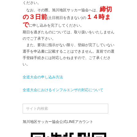
ください。
締切
なお、その際、旭川地区サッカー協会へは、
の３日前
１４時ま
(土日祝日を含まない)の
で
に申し込みを完了してください。
期日を過ぎたものについては、取り扱いをいたしません
のでご了承下さい。
また、要項に指示がない限り、登録が完了していない
選手を申込書に記載することはできません。直前での選
手登録手続きには対応しかねますので、ご了承くださ
い。
全道大会の申し込み方法
全道大会におけるインフルエンザの対応について
旭川地区サッカー協会公式LINEアカウント