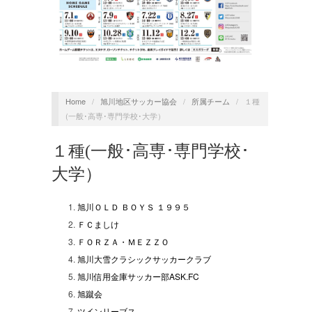
Home
/
旭川地区サッカー協会
/
所属チーム
/
１種
(一般･高専･専門学校･大学）
１種(一般･高専･専門学校･
大学）
旭川ＯＬＤ ＢＯＹＳ １９９５
ＦＣましけ
ＦＯＲＺＡ・ＭＥＺＺＯ
旭川大雪クラシックサッカークラブ
旭川信用金庫サッカー部ASK.FC
旭蹴会
ツインリーブス