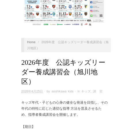
Home
/
2026年度 公認キッズリーダー養成講習会（旭
川地区）
2026年度 公認キッズリー
ダー養成講習会（旭川地
区）
2026年4月25日
· by
asahikawa kids
· in
キッズ
,
講 習
キッズ年代・子どもの心身の健全な発達を目指し、その
年代の特性に応じた適切な指導 方法を普及させるた
め、指導者養成講習会を開催します。
【期日】