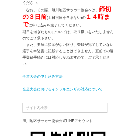
ください。
締切
なお、その際、旭川地区サッカー協会へは、
の３日前
１４時ま
(土日祝日を含まない)の
で
に申し込みを完了してください。
期日を過ぎたものについては、取り扱いをいたしません
のでご了承下さい。
また、要項に指示がない限り、登録が完了していない
選手を申込書に記載することはできません。直前での選
手登録手続きには対応しかねますので、ご了承くださ
い。
全道大会の申し込み方法
全道大会におけるインフルエンザの対応について
旭川地区サッカー協会公式LINEアカウント