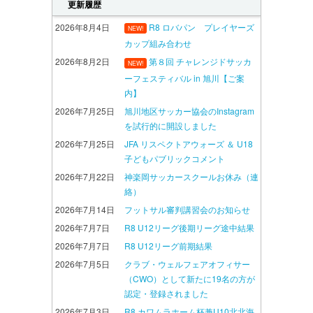
更新履歴
2026年8月4日
R8 ロバパン プレイヤーズ
NEW!
カップ組み合わせ
2026年8月2日
第８回 チャレンジドサッカ
NEW!
ーフェスティバル in 旭川【ご案
内】
2026年7月25日
旭川地区サッカー協会のInstagram
を試行的に開設しました
2026年7月25日
JFA リスペクトアウォーズ ＆ U18
子どもパブリックコメント
2026年7月22日
神楽岡サッカースクールお休み（連
絡）
2026年7月14日
フットサル審判講習会のお知らせ
2026年7月7日
R8 U12リーグ後期リーグ途中結果
2026年7月7日
R8 U12リーグ前期結果
2026年7月5日
クラブ・ウェルフェアオフィサー
（CWO）として新たに19名の方が
認定・登録されました
2026年7月3日
R8 カワムラホーム杯兼U10北北海