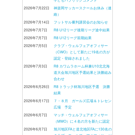
2026年7月22日
神楽岡サッカースクールお休み（連
絡）
2026年7月14日
フットサル審判講習会のお知らせ
2026年7月7日
R8 U12リーグ後期リーグ途中結果
2026年7月7日
R8 U12リーグ前期結果
2026年7月5日
クラブ・ウェルフェアオフィサー
（CWO）として新たに19名の方が
認定・登録されました
2026年7月3日
R8 カワムラホーム杯兼U10北北海
道大会旭川地区予選結果と決勝組み
合わせ
2026年6月26日
R8 トラック杯旭川地区予選 決勝
結果
2026年6月17日
７・８月 ガールズ広場＆トレセン
広場 予定
2026年6月7日
マッチ・ウェルフェアオフィサー
（MWO）に４名の方を新たに認定
2026年6月7日
旭川地区FAと道北地区FAに130名の