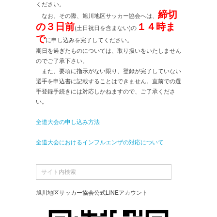
ください。
締切
なお、その際、旭川地区サッカー協会へは、
の３日前
１４時ま
(土日祝日を含まない)の
で
に申し込みを完了してください。
期日を過ぎたものについては、取り扱いをいたしません
のでご了承下さい。
また、要項に指示がない限り、登録が完了していない
選手を申込書に記載することはできません。直前での選
手登録手続きには対応しかねますので、ご了承くださ
い。
全道大会の申し込み方法
全道大会におけるインフルエンザの対応について
旭川地区サッカー協会公式LINEアカウント