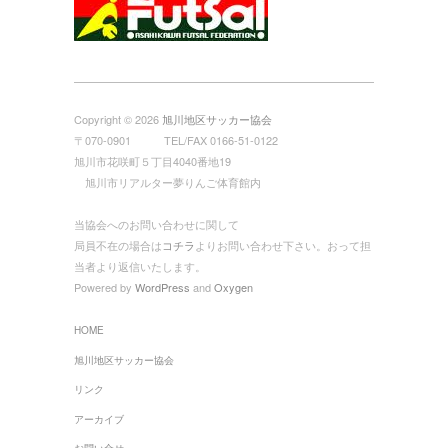
Copyright © 2026
旭川地区サッカー協会
〒070-0901 TEL/FAX 0166-51-0122
旭川市花咲町５丁目4040番地19
旭川市リアルター夢りんご体育館内
当協会へのお問い合わせに関して
局員不在の場合は
コチラ
よりお問い合わせ下さい。おって担
当者より返信いたします。
Powered by
WordPress
and
Oxygen
HOME
旭川地区サッカー協会
リンク
アーカイブ