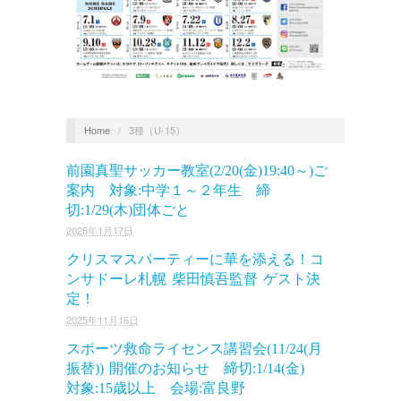
Home
/
3種（U-15）
前園真聖サッカー教室(2/20(金)19:40～)ご
案内 対象:中学１～２年生 締
切:1/29(木)団体ごと
2026年1月17日
クリスマスパーティーに華を添える！コ
ンサドーレ札幌 柴田慎吾監督 ゲスト決
定！
2025年11月16日
スポーツ救命ライセンス講習会(11/24(月
振替)) 開催のお知らせ 締切:1/14(金)
対象:15歳以上 会場:富良野