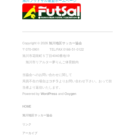
旭川フットサル連盟ホームページ
Copyright © 2026
旭川地区サッカー協会
〒070-0901 TEL/FAX 0166-51-0122
旭川市花咲町５丁目4040番地19
旭川市リアルター夢りんご体育館内
当協会へのお問い合わせに関して
局員不在の場合は
コチラ
よりお問い合わせ下さい。おって担
当者より返信いたします。
Powered by
WordPress
and
Oxygen
HOME
旭川地区サッカー協会
リンク
アーカイブ