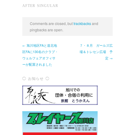
AFTER SINGULAR
Comments are closed, but
trackbacks
and
pingbacks are open.
← 旭川地区FAと道北地
７・８月 ガールズ広
区FAに130名のクラブ・
場＆トレセン広場 予
ウェルフェアオフィサ
定 →
ーが配置されました
◯ お知らせ ◯