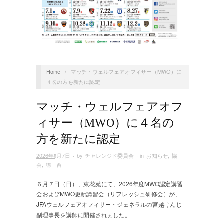
Home
/
マッチ・ウェルフェアオフィサー（MWO）に
４名の方を新たに認定
マッチ・ウェルフェアオフ
ィサー（MWO）に４名の
方を新たに認定
2026年6月7日
· by
チャレンジド委員会
· in
お知らせ
,
協
会
,
講 習
６月７日（日）、東花苑にて、2026年度MWO認定講習
会およびMWO更新講習会（リフレッシュ研修会）が、
JFAウェルフェアオフィサー・ジェネラルの宮越けんじ
副理事長を講師に開催されました。