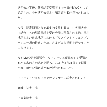
講習会終了後、新規認定受講者４名全員がMWOとして
認定され、中村博司会長より認定証とIDが授与されまし
た。
今後、認定期間となる2031年3月31日まで、各種大会
（試合）への配置要請を受け会場に配置される他、旭川
地区および道北地区における「リスペクト・フェアプレ
ー」の一層の推進のため、さまざまな活動を行なうこと
になります。
なおMWO更新講習会（リフレッシュ研修会）を受講さ
れた５名の方の認定期間も、2031年3月31日まで延長
され、新たな認定証とIDが授与されました。
〈マッチ・ウェルフェアオフィサーに認定された方〉
嵯峨 祐太 氏
下大薗隆太 氏