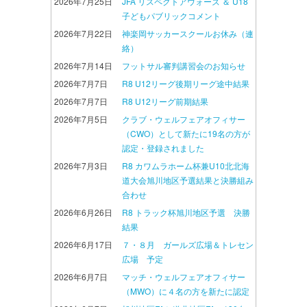
2026年7月25日
JFA リスペクトアウォーズ ＆ U18
子どもパブリックコメント
2026年7月22日
神楽岡サッカースクールお休み（連
絡）
2026年7月14日
フットサル審判講習会のお知らせ
2026年7月7日
R8 U12リーグ後期リーグ途中結果
2026年7月7日
R8 U12リーグ前期結果
2026年7月5日
クラブ・ウェルフェアオフィサー
（CWO）として新たに19名の方が
認定・登録されました
2026年7月3日
R8 カワムラホーム杯兼U10北北海
道大会旭川地区予選結果と決勝組み
合わせ
2026年6月26日
R8 トラック杯旭川地区予選 決勝
結果
2026年6月17日
７・８月 ガールズ広場＆トレセン
広場 予定
2026年6月7日
マッチ・ウェルフェアオフィサー
（MWO）に４名の方を新たに認定