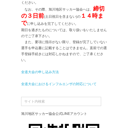
ください。
締切
なお、その際、旭川地区サッカー協会へは、
の３日前
１４時ま
(土日祝日を含まない)の
で
に申し込みを完了してください。
期日を過ぎたものについては、取り扱いをいたしません
のでご了承下さい。
また、要項に指示がない限り、登録が完了していない
選手を申込書に記載することはできません。直前での選
手登録手続きには対応しかねますので、ご了承くださ
い。
全道大会の申し込み方法
全道大会におけるインフルエンザの対応について
旭川地区サッカー協会公式LINEアカウント