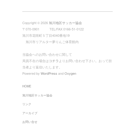
Copyright © 2026
旭川地区サッカー協会
〒070-0901 TEL/FAX 0166-51-0122
旭川市花咲町５丁目4040番地19
旭川市リアルター夢りんご体育館内
当協会へのお問い合わせに関して
局員不在の場合は
コチラ
よりお問い合わせ下さい。おって担
当者より返信いたします。
Powered by
WordPress
and
Oxygen
HOME
旭川地区サッカー協会
リンク
アーカイブ
お問い合せ