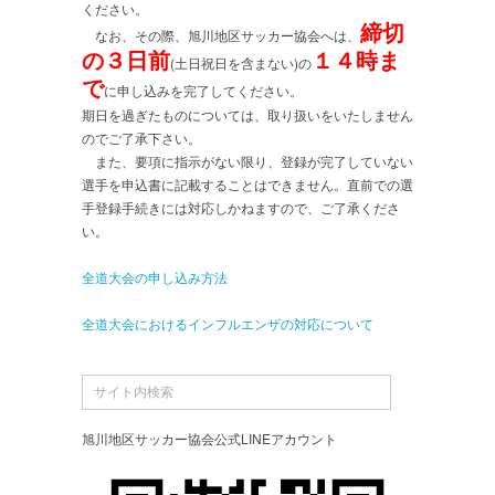
ください。
締切
なお、その際、旭川地区サッカー協会へは、
の３日前
１４時ま
(土日祝日を含まない)の
で
に申し込みを完了してください。
期日を過ぎたものについては、取り扱いをいたしません
のでご了承下さい。
また、要項に指示がない限り、登録が完了していない
選手を申込書に記載することはできません。直前での選
手登録手続きには対応しかねますので、ご了承くださ
い。
全道大会の申し込み方法
全道大会におけるインフルエンザの対応について
旭川地区サッカー協会公式LINEアカウント