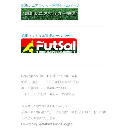
旭川シニアサッカー連盟ホームページ
旭川フットサル連盟ホームページ
Copyright © 2026
旭川地区サッカー協会
〒070-0901 TEL/FAX 0166-51-0122
旭川市花咲町５丁目4040番地19
旭川市リアルター夢りんご体育館内
当協会へのお問い合わせに関して
局員不在の場合は
コチラ
よりお問い合わせ下さい。おって担
当者より返信いたします。
Powered by
WordPress
and
Oxygen