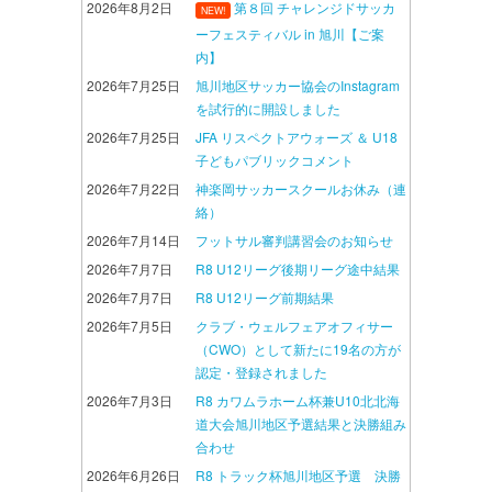
2026年8月2日
第８回 チャレンジドサッカ
NEW!
ーフェスティバル in 旭川【ご案
内】
2026年7月25日
旭川地区サッカー協会のInstagram
を試行的に開設しました
2026年7月25日
JFA リスペクトアウォーズ ＆ U18
子どもパブリックコメント
2026年7月22日
神楽岡サッカースクールお休み（連
絡）
2026年7月14日
フットサル審判講習会のお知らせ
2026年7月7日
R8 U12リーグ後期リーグ途中結果
2026年7月7日
R8 U12リーグ前期結果
2026年7月5日
クラブ・ウェルフェアオフィサー
（CWO）として新たに19名の方が
認定・登録されました
2026年7月3日
R8 カワムラホーム杯兼U10北北海
道大会旭川地区予選結果と決勝組み
合わせ
2026年6月26日
R8 トラック杯旭川地区予選 決勝