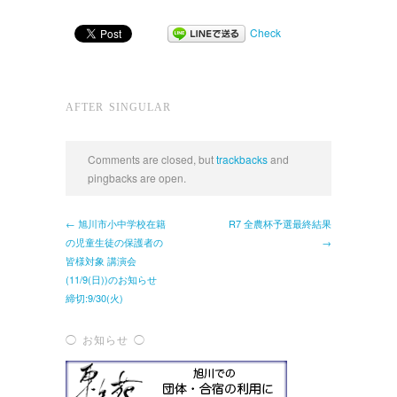
Check
AFTER SINGULAR
Comments are closed, but
trackbacks
and
pingbacks are open.
← 旭川市小中学校在籍
R7 全農杯予選最終結果
の児童生徒の保護者の
→
皆様対象 講演会
(11/9(日))のお知らせ
締切:9/30(火)
◯ お知らせ ◯