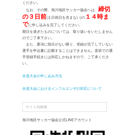
ください。
締切
なお、その際、旭川地区サッカー協会へは、
の３日前
１４時ま
(土日祝日を含まない)の
で
に申し込みを完了してください。
期日を過ぎたものについては、取り扱いをいたしません
のでご了承下さい。
また、要項に指示がない限り、登録が完了していない
選手を申込書に記載することはできません。直前での選
手登録手続きには対応しかねますので、ご了承くださ
い。
全道大会の申し込み方法
全道大会におけるインフルエンザの対応について
旭川地区サッカー協会公式LINEアカウント