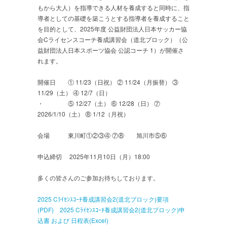
もから大人）を指導できる人材を養成すると同時に、指
導者としての基礎を築こうとする指導者を養成すること
を目的として、2025年度 公益財団法人日本サッカー協
会Cライセンスコーチ養成講習会（道北ブロック）（公
益財団法人日本スポーツ協会 公認コーチ 1）が開催さ
れます。
開催日 ① 11/23（日祝） ② 11/24（月振替） ③
11/29（土） ④ 12/7（日）
・ ⑤ 12/27（土） ⑥ 12/28（日） ⑦
2026/1/10（土） ⑧ 1/12（月祝）
会場 東川町①②③④ ⑦⑧ 旭川市⑤⑥
申込締切 2025年11月10日（月）18:00
多くの皆さんのご参加お待ちしております。
2025 Cﾗｲｾﾝｽｺｰﾁ養成講習会2(道北ブロック)要項
(PDF)
2025 Cﾗｲｾﾝｽｺｰﾁ養成講習会2(道北ブロック)申
込書 および 日程表(Excel)