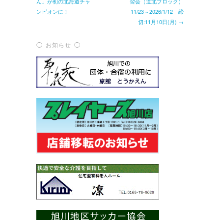
ん」が初の北海道チャ
習会（道北ブロック）
ンピオンに！
11/23～2026/1/12 締
切:11月10日(月) →
◯ お知らせ ◯