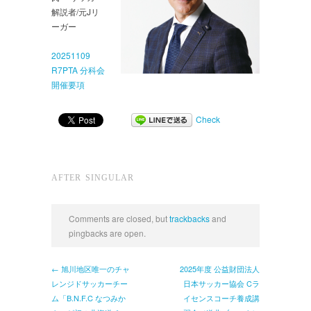
解説者/元Jリ
ーガー
20251109
R7PTA 分科会
開催要項
Check
AFTER SINGULAR
Comments are closed, but
trackbacks
and
pingbacks are open.
← 旭川地区唯一のチャ
2025年度 公益財団法人
レンジドサッカーチー
日本サッカー協会 Cラ
ム「B.N.F.C なつみか
イセンスコーチ養成講