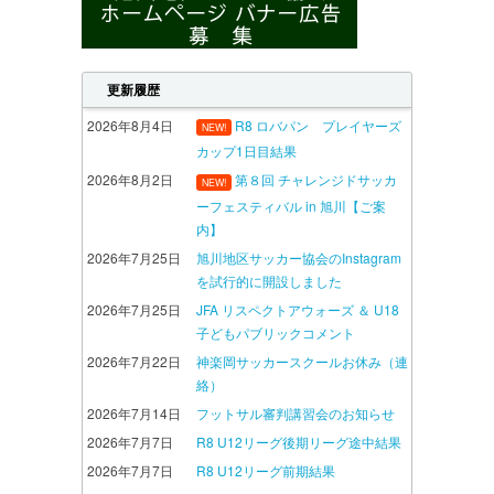
更新履歴
2026年8月4日
R8 ロバパン プレイヤーズ
NEW!
カップ1日目結果
2026年8月2日
第８回 チャレンジドサッカ
NEW!
ーフェスティバル in 旭川【ご案
内】
2026年7月25日
旭川地区サッカー協会のInstagram
を試行的に開設しました
2026年7月25日
JFA リスペクトアウォーズ ＆ U18
子どもパブリックコメント
2026年7月22日
神楽岡サッカースクールお休み（連
絡）
2026年7月14日
フットサル審判講習会のお知らせ
2026年7月7日
R8 U12リーグ後期リーグ途中結果
2026年7月7日
R8 U12リーグ前期結果