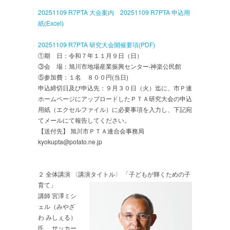
20251109 R7PTA 大会案内
20251109 R7PTA 申込用
紙(Excel)
20251109 R7PTA 研究大会開催要項(PDF)
①期 ⽇：令和７年１１⽉９⽇（⽇）
③会 場：旭川市地場産業振興センター‧神楽公⺠館
⑤参加費：１名 ８００円(当日)
申込締切日及び申込先：９月３０日（火）迄に、市Ｐ連
ホームページにアップロードしたＰＴＡ研究大会の申込
用紙（エクセルファイル）に必要事項を入力し、下記宛
てメールにて報告してください。
【送付先】 旭川市ＰＴＡ連合会事務局
kyokupta@potato.ne.jp
２ 全体講演 〈講演タイトル〉 「子どもが輝くための子
育て」
講師 宮澤ミシ
ェル（みやざ
わ みしぇる）
氏 サッカー