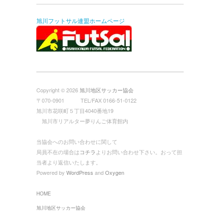
旭川フットサル連盟ホームページ
Copyright © 2026
旭川地区サッカー協会
〒070-0901 TEL/FAX 0166-51-0122
旭川市花咲町５丁目4040番地19
旭川市リアルター夢りんご体育館内
当協会へのお問い合わせに関して
局員不在の場合は
コチラ
よりお問い合わせ下さい。おって担
当者より返信いたします。
Powered by
WordPress
and
Oxygen
HOME
旭川地区サッカー協会