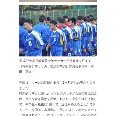
平成27年度日韓親善少年サッカー交流事業を終えて
日韓親善少年サッカー交流事業実行委員会事務局 添
田 英樹
今回は，マーズの問題があり，2ヶ月遅れの実施となり
ました。
時期的に寒さは厳しかったものの，子ども達の交流試合
は，寒さを吹き飛ばす熱気に包まれ，小学生は負け無し
で，中学生も最後に1勝して，遠征を終えることができ
ました。今回は，水原側のご尽力により，ホームスティ
が実施されることとなり，ホストファミリーの心温まる