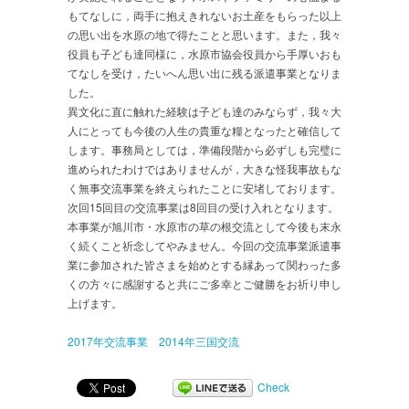
もてなしに，両手に抱えきれないお土産をもらった以上
の思い出を水原の地で得たことと思います。また，我々
役員も子ども達同様に，水原市協会役員から手厚いおも
てなしを受け，たいへん思い出に残る派遣事業となりま
した。
異文化に直に触れた経験は子ども達のみならず，我々大
人にとっても今後の人生の貴重な糧となったと確信して
します。事務局としては，準備段階から必ずしも完璧に
進められたわけではありませんが，大きな怪我事故もな
く無事交流事業を終えられたことに安堵しております。
次回15回目の交流事業は8回目の受け入れとなります。
本事業が旭川市・水原市の草の根交流として今後も末永
く続くこと祈念してやみません。今回の交流事業派遣事
業に参加された皆さまを始めとする縁あって関わった多
くの方々に感謝すると共にご多幸とご健勝をお祈り申し
上げます。
2017年交流事業
2014年三国交流
Check