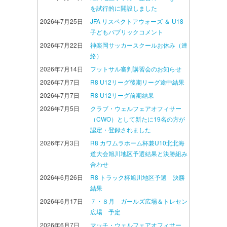
を試行的に開設しました
2026年7月25日
JFA リスペクトアウォーズ ＆ U18
子どもパブリックコメント
2026年7月22日
神楽岡サッカースクールお休み（連
絡）
2026年7月14日
フットサル審判講習会のお知らせ
2026年7月7日
R8 U12リーグ後期リーグ途中結果
2026年7月7日
R8 U12リーグ前期結果
2026年7月5日
クラブ・ウェルフェアオフィサー
（CWO）として新たに19名の方が
認定・登録されました
2026年7月3日
R8 カワムラホーム杯兼U10北北海
道大会旭川地区予選結果と決勝組み
合わせ
2026年6月26日
R8 トラック杯旭川地区予選 決勝
結果
2026年6月17日
７・８月 ガールズ広場＆トレセン
広場 予定
2026年6月7日
マッチ・ウェルフェアオフィサー