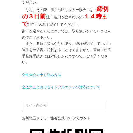
ください。
締切
なお、その際、旭川地区サッカー協会へは、
の３日前
１４時ま
(土日祝日を含まない)の
で
に申し込みを完了してください。
期日を過ぎたものについては、取り扱いをいたしません
のでご了承下さい。
また、要項に指示がない限り、登録が完了していない
選手を申込書に記載することはできません。直前での選
手登録手続きには対応しかねますので、ご了承くださ
い。
全道大会の申し込み方法
全道大会におけるインフルエンザの対応について
旭川地区サッカー協会公式LINEアカウント