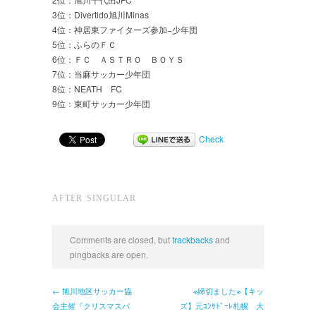
3位：Divertido旭川Minas
4位：神居東ファイターズ参加−少年団
5位：ふらのＦＣ
6位：ＦＣ ＡＳＴＲＯ ＢＯＹＳ
7位：当麻サッカー少年団
8位：NEATH FC
9位：東町サッカー少年団
Check
AFTER SINGULAR
Comments are closed, but
trackbacks
and
pingbacks are open.
← 旭川地区サッカー協
※締切ました※【キッ
会主催『クリスマスパ
ズ】元ｺﾝｻﾄﾞｰﾚ札幌 大