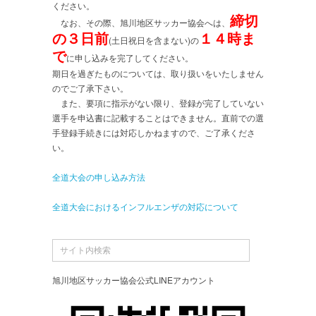
ください。
締切
なお、その際、旭川地区サッカー協会へは、
の３日前
１４時ま
(土日祝日を含まない)の
で
に申し込みを完了してください。
期日を過ぎたものについては、取り扱いをいたしません
のでご了承下さい。
また、要項に指示がない限り、登録が完了していない
選手を申込書に記載することはできません。直前での選
手登録手続きには対応しかねますので、ご了承くださ
い。
全道大会の申し込み方法
全道大会におけるインフルエンザの対応について
旭川地区サッカー協会公式LINEアカウント