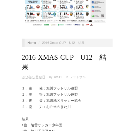
Home
/
2016 Xmas CUP U12 結果
2016 XMAS CUP U12 結
果
2015年12月18日
· by
afa11
· in
フットサル
１．主 催：旭川フットサル連盟
２．主 管：旭川フットサル連盟
３．後 援：旭川地区サッカー協会
４．協 力：お弁当のきた川
結果
1位：陵雲サッカー少年団
2位：旭川千代田JFC