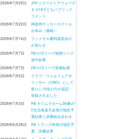
2026年7月25日
JFA リスペクトアウォーズ
＆ U18子どもパブリック
コメント
2026年7月22日
神楽岡サッカースクール
お休み（連絡）
2026年7月14日
フットサル審判講習会の
お知らせ
2026年7月7日
R8 U12リーグ後期リーグ
途中結果
2026年7月7日
R8 U12リーグ前期結果
2026年7月5日
クラブ・ウェルフェアオ
フィサー（CWO）として
新たに19名の方が認定・
登録されました
2026年7月3日
R8 カワムラホーム杯兼U1
0北北海道大会旭川地区予
選結果と決勝組み合わせ
2026年6月26日
R8 トラック杯旭川地区予
選 決勝結果
2026年6月17日
７・８月 ガールズ広場