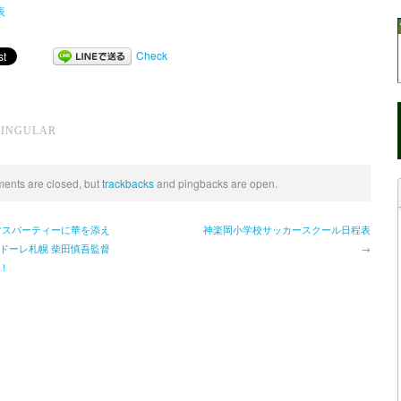
表
Check
SINGULAR
nts are closed, but
trackbacks
and pingbacks are open.
マスパーティーに華を添え
神楽岡小学校サッカースクール日程表
ドーレ札幌 柴田慎吾監督
→
！