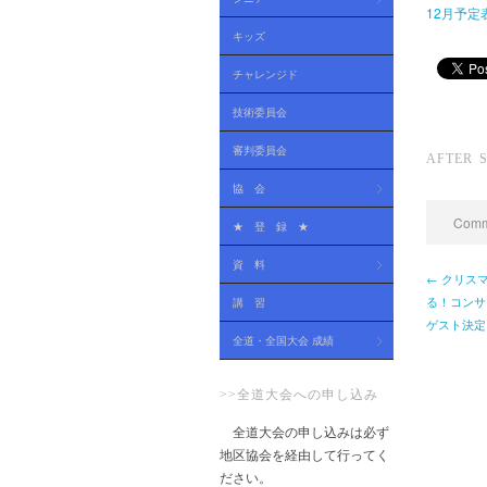
12月予定
キッズ
チャレンジド
技術委員会
審判委員会
AFTER 
協 会
Comme
★ 登 録 ★
資 料
← クリス
る！コンサ
講 習
ゲスト決定
全道・全国大会 成績
>>全道大会への申し込み
全道大会の申し込みは必ず
地区協会を経由して行ってく
ださい。