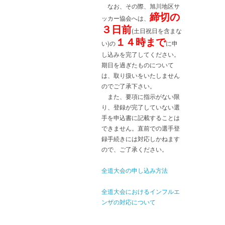
なお、その際、旭川地区サ
締切の
ッカー協会へは、
３日前
(土日祝日を含まな
１４時まで
い)の
に申
し込みを完了してください。
期日を過ぎたものについて
は、取り扱いをいたしません
のでご了承下さい。
また、要項に指示がない限
り、登録が完了していない選
手を申込書に記載することは
できません。直前での選手登
録手続きには対応しかねます
ので、ご了承ください。
全道大会の申し込み方法
全道大会におけるインフルエ
ンザの対応について