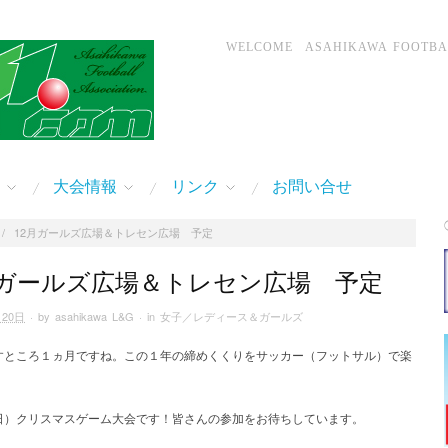
WELCOME ASAHIKAWA FOOTBALL
大会情報
リンク
お問い合せ
/
12月ガールズ広場＆トレセン広場 予定
月ガールズ広場＆トレセン広場 予定
月20日
· by
asahikawa L&G
· in
女子／レディース＆ガールズ
すところ１ヵ月ですね。この１年の締めくくりをサッカー（フットサル）で楽
日）クリスマスゲーム大会です！皆さんの参加をお待ちしています。