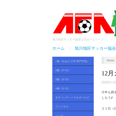
旭川地区サッカー協会公式ホームページ
ホーム
旭川地区サッカー協会
Home
1種（社会人/大学/専門学校）
2種（U-18）
12
3種（U-15）
2025年11
4種（U-12）
今年も残
しもう♪
女子／レディース＆ガールズ
フットサル
２１日（
シニア