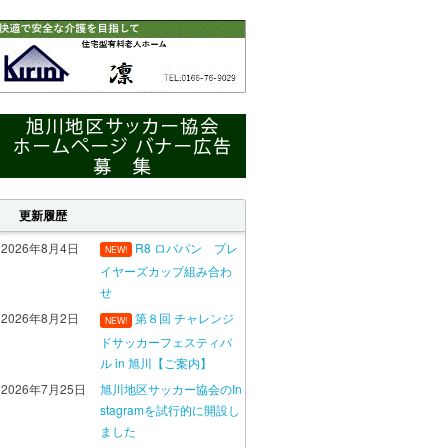
更新履歴
2026年8月4日
R8 ロバパン プレ
NEW!
イヤーズカップ組み合わ
せ
2026年8月2日
第８回 チャレンジ
NEW!
ドサッカーフェスティバ
ル in 旭川【ご案内】
2026年7月25日
旭川地区サッカー協会のIn
stagramを試行的に開設し
ました