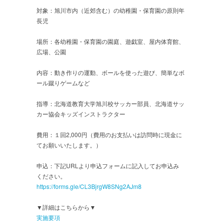
対象：旭川市内（近郊含む）の幼稚園・保育園の原則年
長児
場所：各幼稚園・保育園の園庭、遊戯室、屋内体育館、
広場、公園
内容：動き作りの運動、ボールを使った遊び、簡単なボ
ール蹴りゲームなど
指導：北海道教育大学旭川校サッカー部員、北海道サッ
カー協会キッズインストラクター
費用：１回2,000円（費用のお支払いは訪問時に現金に
てお願いいたします。）
申込：下記URLより申込フォームに記入してお申込み
ください。
https://forms.gle/CL3BjrgW8SNg2AJm8
▼詳細はこちらから▼
実施要項