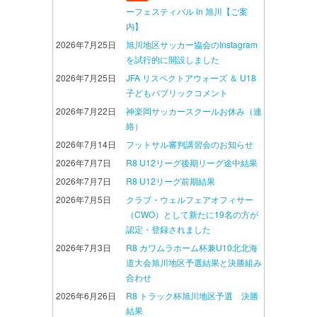
ーフェスティバル in 旭川【ご案
内】
2026年7月25日
旭川地区サッカー協会のInstagram
を試行的に開設しました
2026年7月25日
JFA リスペクトアウォーズ ＆ U18
子どもパブリックコメント
2026年7月22日
神楽岡サッカースクールお休み（連
絡）
2026年7月14日
フットサル審判講習会のお知らせ
2026年7月7日
R8 U12リーグ後期リーグ途中結果
2026年7月7日
R8 U12リーグ前期結果
2026年7月5日
クラブ・ウェルフェアオフィサー
（CWO）として新たに19名の方が
認定・登録されました
2026年7月3日
R8 カワムラホーム杯兼U10北北海
道大会旭川地区予選結果と決勝組み
合わせ
2026年6月26日
R8 トラック杯旭川地区予選 決勝
結果