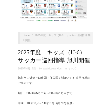
Home
/
2025年度 キッズ（U-6）サッカー巡回指導 旭
川開催
2025年度 キッズ（U-6）
サッカー巡回指導 旭川開催
2025年4月17日
· by
asahikawa kids
· in
キッズ
旭川市内近郊と幼稚園・保育園を対象とした巡回指導の
ご案内です。
期日：2024年5月中旬～2025年1月末まで
時間：10時00分～11時10分（約70分程度）