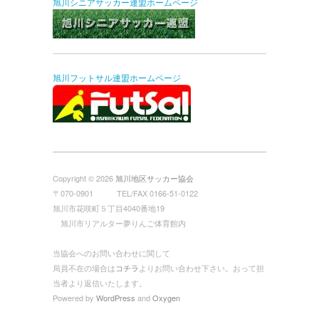
旭川シニアサッカー連盟ホームページ
旭川フットサル連盟ホームページ
Copyright © 2026
旭川地区サッカー協会
〒070-0901 TEL/FAX 0166-51-0122
旭川市花咲町５丁目4040番地19
旭川市リアルター夢りんご体育館内
当協会へのお問い合わせに関して
局員不在の場合は
コチラ
よりお問い合わせ下さい。おって担
当者より返信いたします。
Powered by
WordPress
and
Oxygen