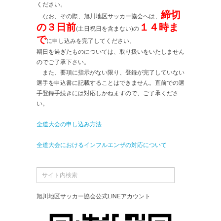
ください。
締切
なお、その際、旭川地区サッカー協会へは、
の３日前
１４時ま
(土日祝日を含まない)の
で
に申し込みを完了してください。
期日を過ぎたものについては、取り扱いをいたしません
のでご了承下さい。
また、要項に指示がない限り、登録が完了していない
選手を申込書に記載することはできません。直前での選
手登録手続きには対応しかねますので、ご了承くださ
い。
全道大会の申し込み方法
全道大会におけるインフルエンザの対応について
旭川地区サッカー協会公式LINEアカウント