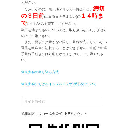
ください。
締切
なお、その際、旭川地区サッカー協会へは、
の３日前
１４時ま
(土日祝日を含まない)の
で
に申し込みを完了してください。
期日を過ぎたものについては、取り扱いをいたしません
のでご了承下さい。
また、要項に指示がない限り、登録が完了していない
選手を申込書に記載することはできません。直前での選
手登録手続きには対応しかねますので、ご了承くださ
い。
全道大会の申し込み方法
全道大会におけるインフルエンザの対応について
旭川地区サッカー協会公式LINEアカウント