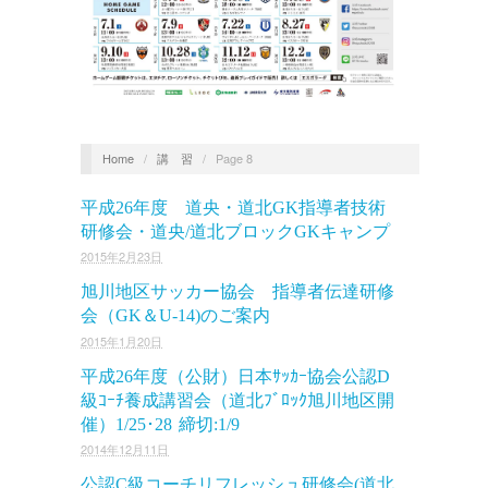
Home
/
講 習
/
Page 8
平成26年度 道央・道北GK指導者技術
研修会・道央/道北ブロックGKキャンプ
2015年2月23日
旭川地区サッカー協会 指導者伝達研修
会（GK＆U-14)のご案内
2015年1月20日
平成26年度（公財）日本ｻｯｶｰ協会公認D
級ｺｰﾁ養成講習会（道北ﾌﾞﾛｯｸ旭川地区開
催）1/25･28 締切:1/9
2014年12月11日
公認C級コーチリフレッシュ研修会(道北