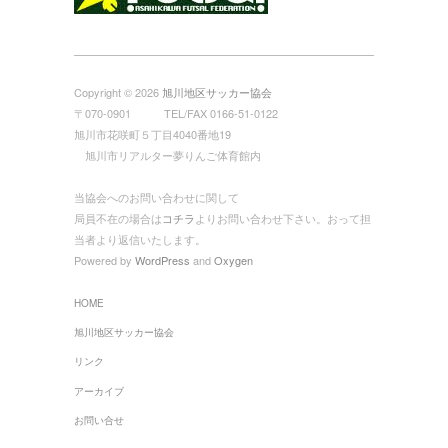
Copyright © 2026
旭川地区サッカー協会
〒070-0901 TEL/FAX 0166-51-0122
旭川市花咲町５丁目4040番地19
旭川市リアルター夢りんご体育館内
当協会へのお問い合わせに関して
局員不在の場合は
コチラ
よりお問い合わせ下さい。おって担
当者より返信いたします。
Powered by
WordPress
and
Oxygen
HOME
旭川地区サッカー協会
リンク
アーカイブ
お問い合せ