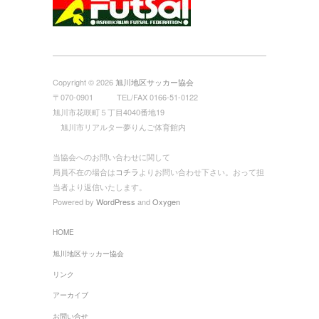
Copyright © 2026
旭川地区サッカー協会
〒070-0901 TEL/FAX 0166-51-0122
旭川市花咲町５丁目4040番地19
旭川市リアルター夢りんご体育館内
当協会へのお問い合わせに関して
局員不在の場合は
コチラ
よりお問い合わせ下さい。おって担
当者より返信いたします。
Powered by
WordPress
and
Oxygen
HOME
旭川地区サッカー協会
リンク
アーカイブ
お問い合せ