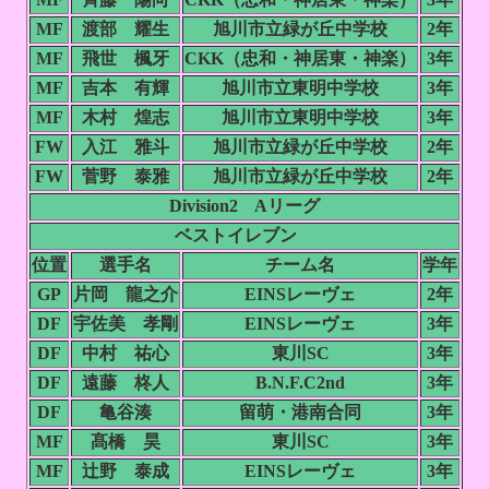
MF
渡部 耀生
旭川市立緑が丘中学校
2年
MF
飛世 楓牙
CKK（忠和・神居東・神楽）
3年
MF
吉本 有輝
旭川市立東明中学校
3年
MF
木村 煌志
旭川市立東明中学校
3年
FW
入江 雅斗
旭川市立緑が丘中学校
2年
FW
菅野 泰雅
旭川市立緑が丘中学校
2年
Division2 Aリーグ
ベストイレブン
位置
選手名
チーム名
学年
GP
片岡 龍之介
EINSレーヴェ
2年
DF
宇佐美 孝剛
EINSレーヴェ
3年
DF
中村 祐心
東川SC
3年
DF
遠藤 柊人
B.N.F.C2nd
3年
DF
亀谷湊
留萌・港南合同
3年
MF
髙橋 昊
東川SC
3年
MF
辻野 泰成
EINSレーヴェ
3年