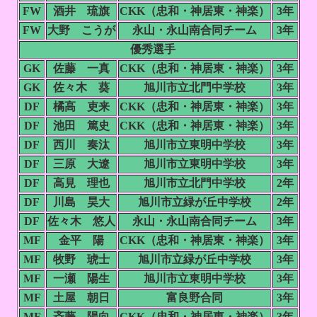
FW
酒井 琉旗
CKK（忠和・神居東・神楽）
3年
FW
大野 こうが
永山・永山南合同チーム
3年
優秀選手
GK
佐藤 一真
CKK（忠和・神居東・神楽）
3年
GK
佐々木 葵
旭川市立北門中学校
3年
DF
橘高 吏来
CKK（忠和・神居東・神楽）
3年
DF
池田 篤史
CKK（忠和・神居東・神楽）
3年
DF
西川 奏汰
旭川市立東明中学校
3年
DF
三原 大遼
旭川市立東明中学校
3年
DF
高見 理也
旭川市立北門中学校
2年
DF
川島 昊大
旭川市立緑が丘中学校
2年
DF
佐々木 悠人
永山・永山南合同チーム
3年
MF
金平 陽
CKK（忠和・神居東・神楽）
3年
MF
牧野 琥士
旭川市立緑が丘中学校
3年
MF
一瀬 陽生
旭川市立東明中学校
3年
MF
土屋 朝日
富良野合同
3年
MF
斉藤 陽向
CKK（忠和・神居東・神楽）
3年