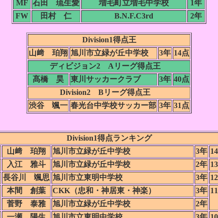
MF
石田 琉生愛
増毛町立増毛中学校
1年
FW
田村 仁
B.N.F.C3rd
2年
Division1得点王
山﨑 珀翔
旭川市立緑が丘中学校
3年
14点
ディビジョン2 Aリーグ得点王
髙橋 昊
東川サッカークラブ
3年
40点
Division2 Bリーグ得点王
渋谷 颯一
春光台中学校サッカー部
3年
31
点
Division1得点ランキング
山﨑 珀翔
旭川市立緑が丘中学校
3年
1
入江 雅斗
旭川市立緑が丘中学校
2年
1
長谷川 颯思
旭川市立東明中学校
3年
1
本間 創葉
CKK（忠和・神居東・神楽）
3年
1
菅野 泰雅
旭川市立緑が丘中学校
2年
一瀬 陽生
旭川市立東明中学校
3年
1