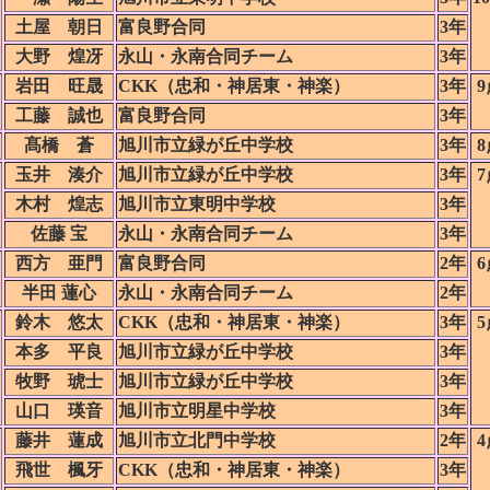
土屋 朝日
富良野合同
3年
大野 煌冴
永山・永南合同チーム
3年
岩田 旺晟
CKK（忠和・神居東・神楽）
3年
9
工藤 誠也
富良野合同
3年
髙橋 蒼
旭川市立緑が丘中学校
3年
8
玉井 湊介
旭川市立緑が丘中学校
3年
7
木村 煌志
旭川市立東明中学校
3年
佐藤 宝
永山・永南合同チーム
3年
西方 亜門
富良野合同
2年
6
半田 蓮心
永山・永南合同チーム
2年
鈴木 悠太
CKK（忠和・神居東・神楽）
3年
5
本多 平良
旭川市立緑が丘中学校
3年
牧野 琥士
旭川市立緑が丘中学校
3年
山口 瑛音
旭川市立明星中学校
3年
藤井 蓮成
旭川市立北門中学校
2年
4
飛世 楓牙
CKK（忠和・神居東・神楽）
3年