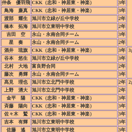
仲条 優羽飛
CKK（忠和・神居東・神楽）
3年
鳥海 廉真
CKK（忠和・神居東・神楽）
3年
渡部 耀生
旭川市立緑が丘中学校
2年
橋本 拓海
旭川市立東明中学校
2年
吉田 空
永山・永南合同チーム
3年
星 奏
永山・永南合同チーム
2年
酒井 琉旗
CKK（忠和・神居東・神楽）
3年
3
谷本 悠生
旭川市立緑が丘中学校
3年
北村 大地
富良野合同
2年
藤次 勇輝
永山・永南合同チーム
3年
髙見 理也
旭川市立北門中学校
2年
2
上野 湧大
旭川市立北門中学校
2年
金平 陽
CKK（忠和・神居東・神楽）
3年
斉藤 陽向
CKK（忠和・神居東・神楽）
3年
佐々木 鷲
CKK（忠和・神居東・神楽）
3年
吉本 有輝
旭川市立東明中学校
3年
佐藤 遙
旭川市立東明中学校
3年