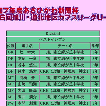
Division1
ベストイレブン
位置
選手名
チーム名
学年
GK
辻 幹太
旭川市立緑が丘中学校
3年
DF
本多 平良
旭川市立緑が丘中学校
3年
DF
谷本 悠生
旭川市立緑が丘中学校
3年
DF
鈴木 悠太
CKK（忠和・神居東・神楽）
3年
MF
髙橋 蒼
旭川市立緑が丘中学校
3年
MF
山﨑 珀翔
旭川市立緑が丘中学校
3年
MF
岩田 旺晟
CKK（忠和・神居東・神楽）
3年
MF
玉井 湊介
旭川市立緑が丘中学校
3年
FW
本間 創葉
CKK（忠和・神居東・神楽）
3年