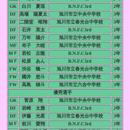
GK
白川 夏琉
B.N.F.C3rd
2年
DF
高堰 陽夏太
旭川市立中央中学校
3年
DF
二階堂 唯翔
旭川市立春光台中学校
3年
DF
石井 英太
B.N.F.C3rd
2年
DF
万年 陽介
旭川市立中央中学校
3年
MF
布子 大睦
旭川市立中央中学校
3年
ＭＦ
若松 左龍
B.N.F.C3rd
2年
ＭＦ
松原 あん
B.N.F.C3rd
2年
FW
渋谷 颯一
旭川市立春光台中学校
3年
FW
國井 悠斗
旭川市立中央中学校
3年
FW
高島 槙斗
旭川市立六合中学校
3年
優秀選手
GK
菅原 翔
旭川市立中央中学校
2年
DF
岩崎 太雅
B.N.F.C3rd
2年
DF
伊藤 光星
旭川市立春光台中学校
3年
ＭＦ
前川 愛翔
B.N.F.C3rd
2年