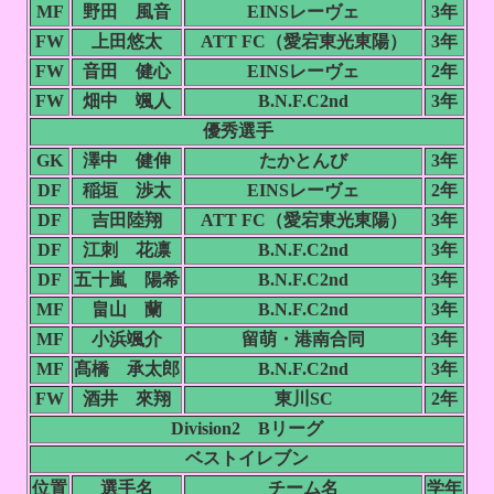
MF
野田 風音
EINSレーヴェ
3年
FW
上田悠太
ATT FC（愛宕東光東陽）
3年
FW
音田 健心
EINSレーヴェ
2年
FW
畑中 颯人
B.N.F.C2nd
3年
優秀選手
GK
澤中 健伸
たかとんび
3年
DF
稲垣 渉太
EINSレーヴェ
2年
DF
吉田陸翔
ATT FC（愛宕東光東陽）
3年
DF
江刺 花凛
B.N.F.C2nd
3年
DF
五十嵐 陽希
B.N.F.C2nd
3年
MF
畠山 蘭
B.N.F.C2nd
3年
MF
小浜颯介
留萌・港南合同
3年
MF
髙橋 承太郎
B.N.F.C2nd
3年
FW
酒井 來翔
東川SC
2年
Division2 Bリーグ
ベストイレブン
位置
選手名
チーム名
学年