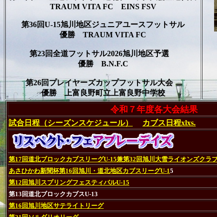
TRAUM VITA FC EINS FSV
第36回U-15旭川地区ジュニアユースフットサル
優勝 TRAUM VITA FC
第23回全道フットサル2026旭川地区予選
優勝 B.N.F.C
第26回プレイヤーズカップフットサル大会
優勝 上富良野町立上富良野中学校
令和７年度各大会結果
試合日程（シーズンスケジュール）
カブス日程xlxs.
第17回道北ブロックカブスリーグU-15兼第32回旭川大雪ライオンズク
あさひかわ新聞杯第16回旭川・道北地区カブスリーグU-1
5
第12回旭川スプリングフェスティバルU-15
第13回道北ブロックカブスU-13
第16回旭川地区サテライトリーグ