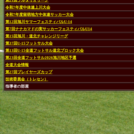
第21回ソルダリオリーグ
令和7年度中体連上川大会
令和7年度留萌地方中体連サッカー大会
第12回旭川サマーフェスティバルU-14
第7回ナナカマドの実サッカーフェスティバルU14
第15回旭川・道北チャレンジリーグ
第37回U-15フットサル大会
第13回U-15全道フットサル道北ブロック大会
第23回全道フットサル2026旭川地区予選
全道大会情報
第27回プレイヤーズカップ
技術委員会（トレセン）
指導者の部屋