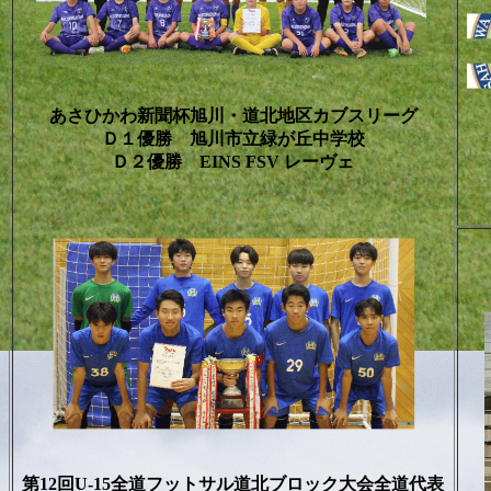
あさひかわ新聞杯旭川・道北地区カブスリーグ
Ｄ１優勝 旭川市立緑が丘中学校
Ｄ２優勝 EINS FSV レーヴェ
第12回U-15全道フットサル道北ブロック大会全道代表